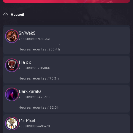
Accueil
SniWekS
76561198967020331
Heures récentes
200.4 h
H a x x
76561198252115066
Heures récentes
170.3 h
Dark Zaraka
76561198919425309
Heures récentes
152.0 h
L'or PIxel
76561198884491470