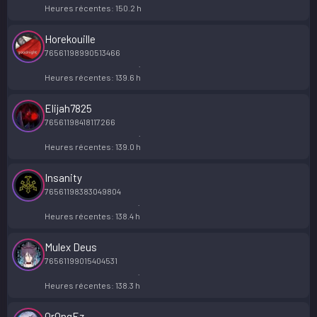
Heures récentes
150.2 h
Horekouille
76561198990513466
Heures récentes
139.6 h
Elijah7825
76561198418117266
Heures récentes
139.0 h
Insanity
76561198383049804
Heures récentes
138.4 h
Mulex Deus
76561199015404531
Heures récentes
138.3 h
OrQngEz