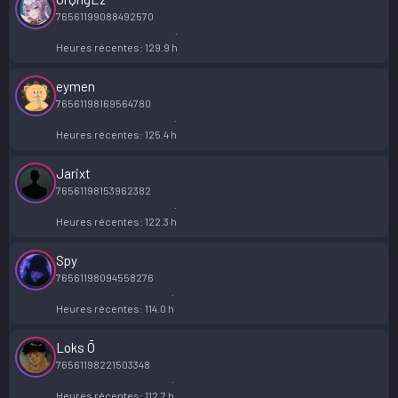
76561199088492570
Heures récentes
129.9 h
eymen
76561198169564780
Heures récentes
125.4 h
Jarixt
76561198153962382
Heures récentes
122.3 h
Spy
76561198094558276
Heures récentes
114.0 h
Loks Ō
76561198221503348
Heures récentes
112.7 h