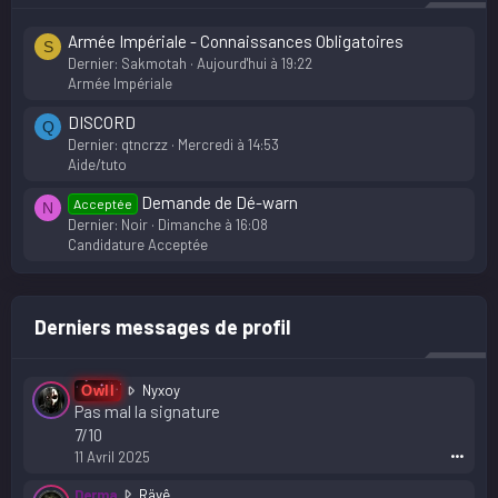
Armée Impériale - Connaissances Obligatoires
S
Dernier: Sakmotah
Aujourd'hui à 19:22
Armée Impériale
DISCORD
Q
Dernier: qtncrzz
Mercredi à 14:53
Aide/tuto
Demande de Dé-warn
Acceptée
N
Dernier: Noir
Dimanche à 16:08
Candidature Acceptée
Derniers messages de profil
O
Nyxoy
Owll
w
Pas mal la signature
l
7/10
l
11 Avril 2025
•••
a
é
D
Derma
Rävê