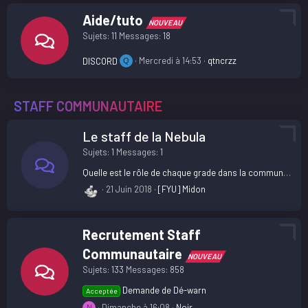
Aide/tuto
NOUVEAU
Sujets
11
Messages
18
Mercredi à 14:53
qtncrzz
DISCORD
Q
STAFF COMMUNAUTAIRE
Le staff de la Nebula
Sujets
1
Messages
1
Quelle est le rôle de chaque grade dans la communauté ?
21 Juin 2018
[FYU] Midon
Recrutement Staff
Communautaire
NOUVEAU
Sujets
133
Messages
858
Demande de Dé-warn
Acceptée
Dimanche à 16:08
Noir
N