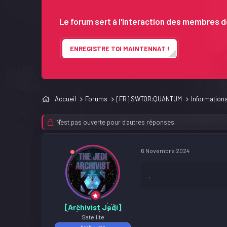
j
t
e
Le forum sert à l'interaction des membres de
t
ENREGISTRE TOI MAINTENNAT !
Accueil
Forums
[FR] SWTOR:QUANTUM
Information
N'est pas ouverte pour d'autres réponses.
6 Novembre 2024
.
[Archivist Jedi]
Satellite